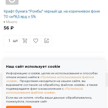
Крафт бумага "Ромбы" черный цв. на коричневом фоне
70 см*8,5 ярд ± 5%
Много
56 ₽
шт
Наш сайт использует cookie
Информацию о cookie, целях их использования и способах
отказа можно найти в
«Политике использования файлов
К началу страницы
«cookie»
. Продолжая находиться на нашем сайте, вы
выражаете согласие на обработку файлов «cookie», а также
подтверждаете факт ознакомления с
«Политикой
Политика использования файлов «cookie»
использования файлов «cookie»
.
Политика обработки персональных данных
Если вы не хотите, чтобы ваши данные обрабатывались,
© 2026 ООО "Флор Мануфактура" .Все права защищены. Информация сайта защищена
пожалуйста, покиньте сайт.
законом об авторских правах.