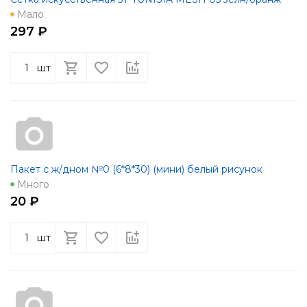
Мало
297 ₽
шт
Пакет с ж/дном №0 (6*8*30) (мини) белый рисунок
Много
20 ₽
шт