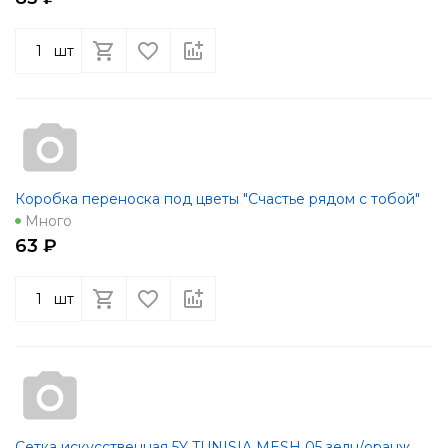
шт
Коробка переноска под цветы "Счастье рядом с тобой"
Много
63 ₽
шт
Сетка искусственная 5Y TUNISIA MESH 05 зелн/оранж