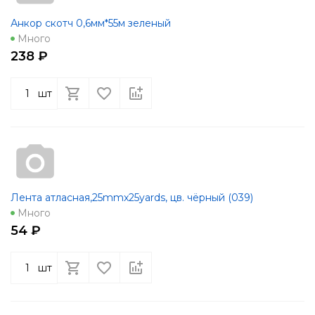
Анкор скотч 0,6мм*55м зеленый
Много
238 ₽
шт
Лента атласная,25mmx25yards, цв. чёрный (039)
Много
54 ₽
шт