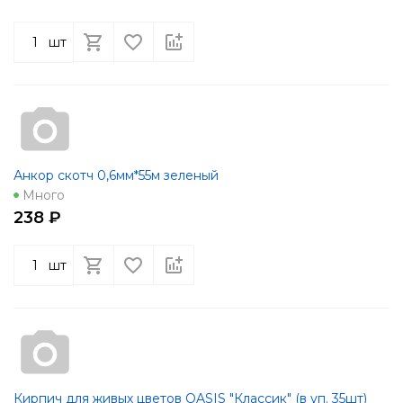
шт
Анкор скотч 0,6мм*55м зеленый
Много
238 ₽
шт
Кирпич для живых цветов OASIS "Классик" (в уп. 35шт)