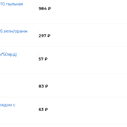
10 пыльная
:
984 ₽
05 зелн/оранж
:
297 ₽
м*50ярд)
:
57 ₽
:
83 ₽
рядом с
:
63 ₽