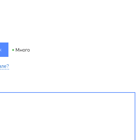
к
Много
вле?