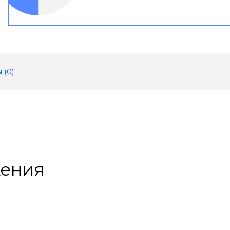
 (
0
)
жения