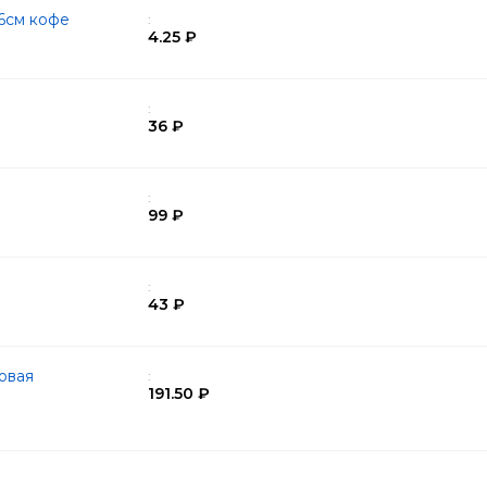
6см кофе
:
4.25 ₽
:
36 ₽
:
99 ₽
:
43 ₽
овая
:
191.50 ₽